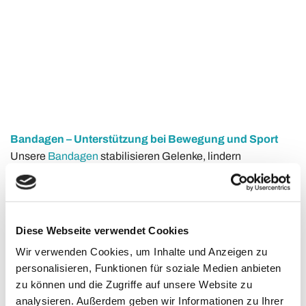
Bandagen – Unterstützung bei Bewegung und Sport
Unsere
Bandagen
stabilisieren Gelenke, lindern
Schmerzen und fördern die Heilung. Ob Knie-, Rücken-,
Hand- oder Sprunggelenkbandage – wir führen eine große
Auswahl für Alltag und Sport. Individuell angepasst, bieten
sie optimalen Halt, ohne die Bewegungsfreiheit
Diese Webseite verwendet Cookies
einzuschränken.
Wir verwenden Cookies, um Inhalte und Anzeigen zu
personalisieren, Funktionen für soziale Medien anbieten
Orthesen – Sicherheit und Stabilität im Alltag
zu können und die Zugriffe auf unsere Website zu
Orthesen geben zusätzliche Stabilität bei
analysieren. Außerdem geben wir Informationen zu Ihrer