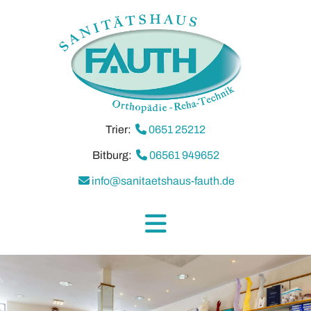
Trier:

0651 25212
Bitburg:

06561 949652

info@sanitaetshaus-fauth.de