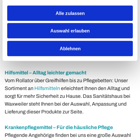
Kompressionsbekleidung – Für bessere Durchblutung
Alle zulassen
und Wohlbefinden
Ob bei Venenbeschwerden, nach Operationen oder zur
Auswahl erlauben
Leistungssteigerung im Sport:
Kompressionsstrümpfe
und
-bekleidung unterstützen die Durchblutung und beugen
Ablehnen
Schwellungen vor. Unsere geschulten Mitarbeiter messen
präzise und finden das Modell, das optimal zu Ihnen passt.
Hilfsmittel – Alltag leichter gemacht
Vom Rollator über Greifhilfen bis zu Pflegebetten: Unser
Sortiment an
Hilfsmitteln
erleichtert Ihnen den Alltag und
sorgt für mehr Sicherheit zu Hause. Das Sanitätshaus bei
Waxweiler steht Ihnen bei der Auswahl, Anpassung und
Lieferung dieser Produkte zur Seite.
Krankenpflegemittel – Für die häusliche Pflege
Pflegende Angehörige finden bei uns eine große Auswahl