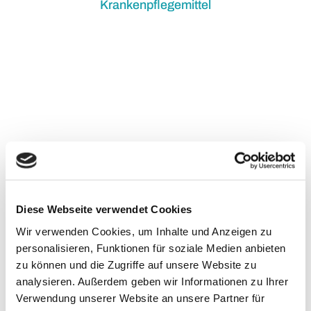
Krankenpflegemittel
Bandagen – kleine Helfer mit großer Wirkung
Ob bei Überlastungen, chronischen Schmerzen oder
Diese Webseite verwendet Cookies
während des Sports –
Bandagen
schützen, stabilisieren
und fördern die Heilung.
Wir verwenden Cookies, um Inhalte und Anzeigen zu
Wir bieten moderne, atmungsaktive Materialien, die sich
personalisieren, Funktionen für soziale Medien anbieten
Ihrer Bewegung anpassen und dabei angenehm zu tragen
zu können und die Zugriffe auf unsere Website zu
sind. Gemeinsam finden wir das Modell, das perfekt zu
analysieren. Außerdem geben wir Informationen zu Ihrer
Ihrem Alltag passt.
Verwendung unserer Website an unsere Partner für