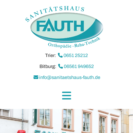
Trier:

0651 25212
Bitburg:

06561 949652

info@sanitaetshaus-fauth.de