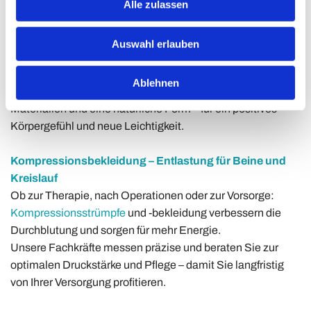
Brustprothesen – natürliches Aussehen, spürbarer
Alle zulassen
Komfort
Nach einer Brustoperation zählt Vertrauen. In diskreter
Auswahl erlauben
Atmosphäre beraten wir Sie zu
Brustprothesen
, passender
Wäsche und Bademode.
Ablehnen
Unsere Auswahl bietet höchsten Tragekomfort, weiche
Materialien und eine natürliche Form – für ein positives
Körpergefühl und neue Leichtigkeit.
Kompressionsbekleidung – Entlastung für Beine und
Kreislauf
Ob zur Therapie, nach Operationen oder zur Vorsorge:
Kompressionsstrümpfe
und -bekleidung verbessern die
Durchblutung und sorgen für mehr Energie.
Unsere Fachkräfte messen präzise und beraten Sie zur
optimalen Druckstärke und Pflege – damit Sie langfristig
von Ihrer Versorgung profitieren.